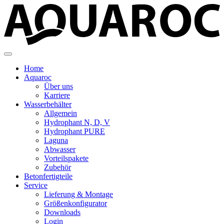
Home
Aquaroc
Über uns
Karriere
Wasserbehälter
Allgemein
Hydrophant N, D, V
Hydrophant PURE
Laguna
Abwasser
Vorteilspakete
Zubehör
Betonfertigteile
Service
Lieferung & Montage
Größenkonfigurator
Downloads
Login