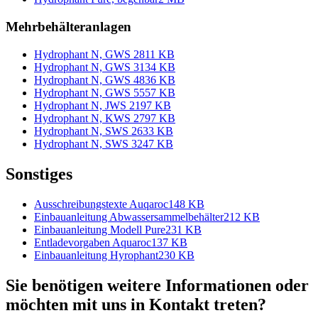
Mehrbehälteranlagen
Hydrophant N, GWS 2
811 KB
Hydrophant N, GWS 3
134 KB
Hydrophant N, GWS 4
836 KB
Hydrophant N, GWS 5
557 KB
Hydrophant N, JWS 2
197 KB
Hydrophant N, KWS 2
797 KB
Hydrophant N, SWS 2
633 KB
Hydrophant N, SWS 3
247 KB
Sonstiges
Ausschreibungstexte Auqaroc
148 KB
Einbauanleitung Abwassersammelbehälter
212 KB
Einbauanleitung Modell Pure
231 KB
Entladevorgaben Aquaroc
137 KB
Einbauanleitung Hyrophant
230 KB
Sie benötigen weitere Informationen oder
möchten mit uns in Kontakt treten?